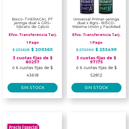
Bisco-THERACAL PT
Universal Primer-jeringa
jeringa dual 4 GRS-
dual x 8grs- BISCO-
Silicato de Calcio
Máxima Unión y Facilidad
Biocompatible
de Uso
Efvo. Transferencia Tarj.
Efvo. Transferencia Tarj.
1 Pago
1 Pago
El
El
El
El
$
209365
$
253499
$
232628
$
272000
precio
precio
precio
prec
3 cuotas fijas de $
3 cuotas fijas de $
original
actual
original
actu
80257
97175
ó 6 cuotas fijas de $
ó 6 cuotas fijas de $
era:
es:
era:
es:
$ 232628.
$ 209365.
$ 272000.
$ 25
43618
52812
SIN STOCK
SIN STOCK
Precio Especial