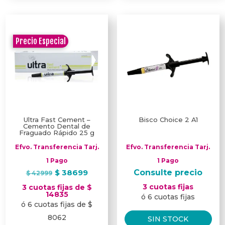
Precio Especial
Ultra Fast Cement –
Bisco Choice 2 A1
Cemento Dental de
Fraguado Rápido 25 g
Efvo. Transferencia Tarj.
Efvo. Transferencia Tarj.
1 Pago
1 Pago
El
El
$
38699
Consulte precio
$
42999
precio
precio
3 cuotas fijas
3 cuotas fijas de $
original
actual
14835
ó 6 cuotas fijas
ó 6 cuotas fijas de $
era:
es:
$ 42999.
$ 38699.
8062
SIN STOCK