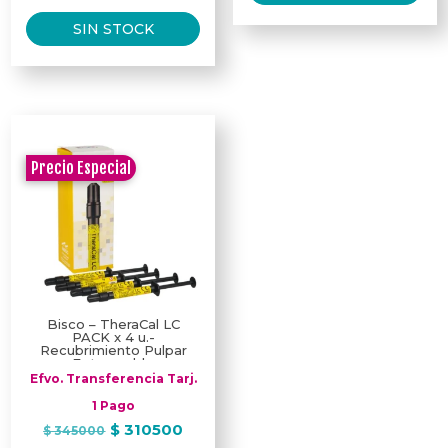
SIN STOCK
Precio Especial
Bisco – TheraCal LC
PACK x 4 u.-
Recubrimiento Pulpar
Fotocurable
Efvo. Transferencia Tarj.
1 Pago
El
El
$
310500
$
345000