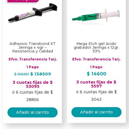
Adhesivo Transbond XT
Mega Etch gel ácido
Jeringa x 4gr –
grabador Jeringa x 12gr.
Resistencia y Calidad
33%
Efvo. Transferencia Tarj.
Efvo. Transferencia Tarj.
1 Pago
1 Pago
El
El
$
138509
$
14600
$
156951
precio
precio
3 cuotas fijas de $
3 cuotas fijas de $
original
actual
5597
53095
ó 6 cuotas fijas de $
ó 6 cuotas fijas de $
era:
es:
$ 156951.
$ 138509.
3042
28856
Añadir al carrito
Añadir al carrito