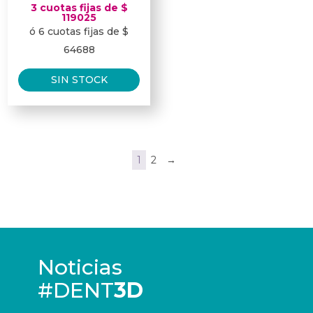
precio
precio
3 cuotas fijas de $
original
actual
119025
ó 6 cuotas fijas de $
era:
es:
$ 345000.
$ 310500.
64688
SIN STOCK
1
2
→
Noticias
#DENT
3D