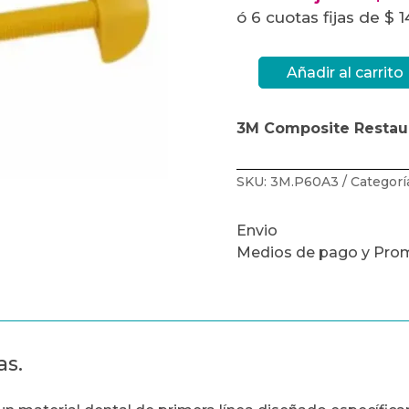
ó 6 cuotas fijas de $ 
Añadir al carrito
3M
Restauraciones
Posteriores
Filtek™
3M Composite Restaur
P60
-
A3-
jer.
4gr.
SKU:
3M.P60A3
Categorí
cantidad
Envio
Medios de pago y Pro
as.