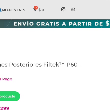
MI CUENTA
$
0
es Posteriores Filtek™ P60 –
 1 Pago
 producto
6299