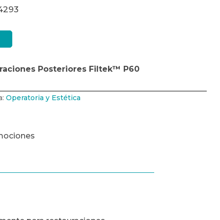
14293
aciones Posteriores Filtek™ P60
a:
Operatoria y Estética
mociones