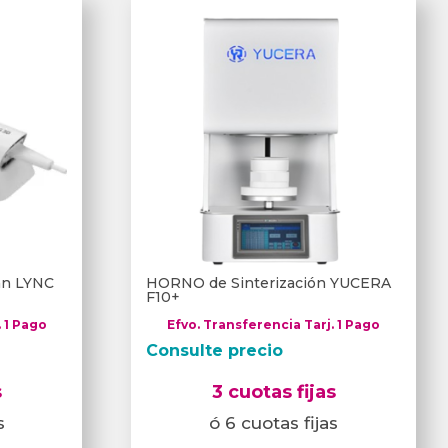
can LYNC
HORNO de Sinterización YUCERA
F10+
. 1 Pago
Efvo. Transferencia Tarj. 1 Pago
Consulte precio
s
3 cuotas fijas
s
ó 6 cuotas fijas