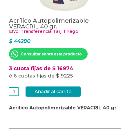
Acrílico Autopolimerizable
VERACRIL 40 gr.
Efvo. Transferencia Tarj. 1 Pago
$
44280
Consultar sobre este producto
3 cuota fijas de $ 16974
ó 6 cuotas fijas de $ 9225
Acrílico
Añadir al carrito
Autopolimerizable
VERACRIL
40
gr.
Acrílico Autopolimerizable VERACRIL 40 gr
cantidad