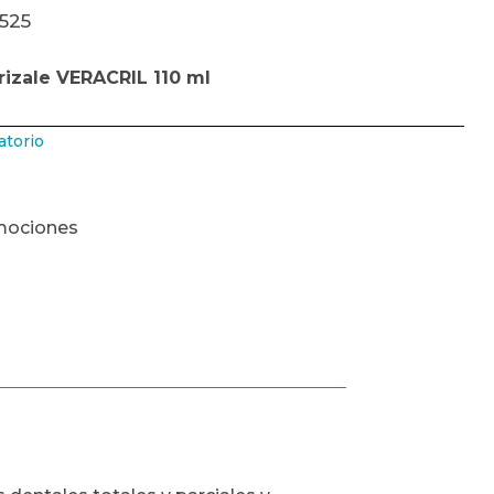
3525
rizale VERACRIL 110 ml
atorio
mociones