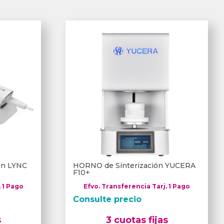
can LYNC
HORNO de Sinterización YUCERA
F10+
. 1 Pago
Efvo. Transferencia Tarj. 1 Pago
Consulte precio
s
3 cuotas fijas