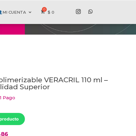
MI CUENTA
$
0
olimerizable VERACRIL 110 ml –
lidad Superior
 1 Pago
 producto
486