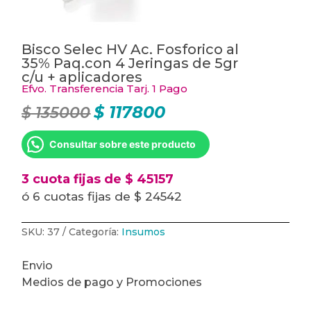
Bisco Selec HV Ac. Fosforico al
35% Paq.con 4 Jeringas de 5gr
c/u + aplicadores
Efvo. Transferencia Tarj. 1 Pago
$
117800
$
135000
El
El
precio
precio
original
actual
era:
es:
Consultar sobre este producto
$ 135000.
$ 117800.
3 cuota fijas de $ 45157
ó 6 cuotas fijas de $ 24542
SKU:
37
Categoría:
Insumos
Envio
Medios de pago y Promociones