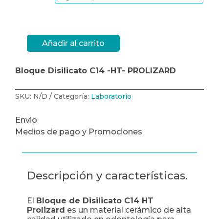
Añadir al carrito
Bloque
Disilicato
C14
HT
Bloque Disilicato C14 -HT- PROLIZARD
Prolizard
x
unidad
cantidad
SKU:
N/D
Categoría:
Laboratorio
Envio
Medios de pago y Promociones
Descripción y características.
El
Bloque de Disilicato C14 HT
Prolizard
es un material cerámico de alta