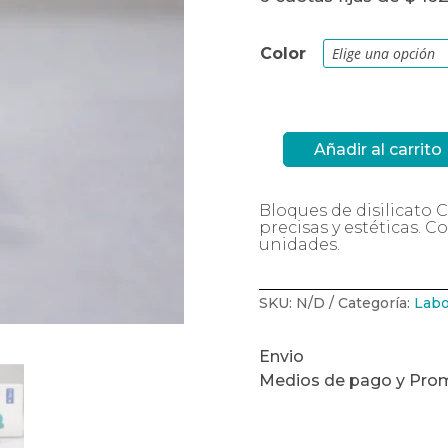
Color
Añadir al carrito
Bloque
Disilicato
C14
MT
Bloques de disilicato 
Prolizard
x
precisas y estéticas. 
unidad
unidades.
cantidad
SKU:
N/D
Categoría:
Labo
Envio
Medios de pago y Pro