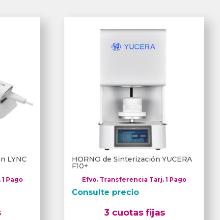
can LYNC
HORNO de Sinterización YUCERA
F10+
. 1 Pago
Efvo. Transferencia Tarj. 1 Pago
Consulte precio
s
3 cuotas fijas