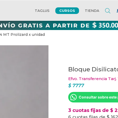
CURSOS
TAGLUS
TIENDA
14 MT Prolizard x unidad
Bloque Disilicat
Efvo. Transferencia Tarj.
$
7777
Consultar sobre este
3 cuotas fijas de $ 
6 cuotas fijas de $ 16