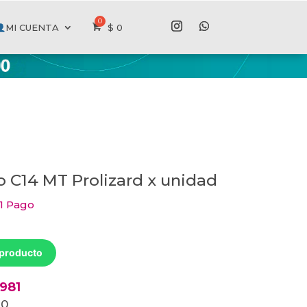
MI CUENTA
$
0
o C14 MT Prolizard x unidad
 1 Pago
 producto
2981
20