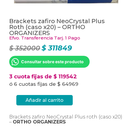
Brackets zafiro NeoCrystal Plus
Roth (caso x20) – ORTHO
ORGANIZERS
Efvo. Transferencia Tarj. 1 Pago
$
311849
$
352000
El
El
precio
precio
original
actual
era:
es:
Consultar sobre este producto
$ 352000.
$ 311849.
3 cuota fijas de $ 119542
ó 6 cuotas fijas de $ 64969
Añadir al carrito
Brackets
zafiro
NeoCrystal
Plus
Brackets zafiro NeoCrystal Plus roth (caso x20)
Roth
–
ORTHO ORGANIZERS
(caso
x20)
-