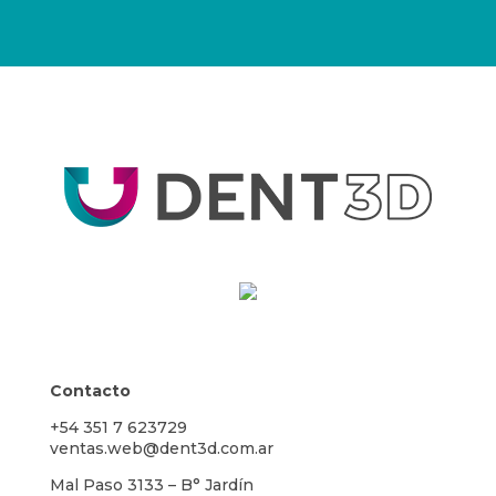
Contacto
+54 351 7 623729
ventas.web@dent3d.com.ar
Mal Paso 3133 – B° Jardín