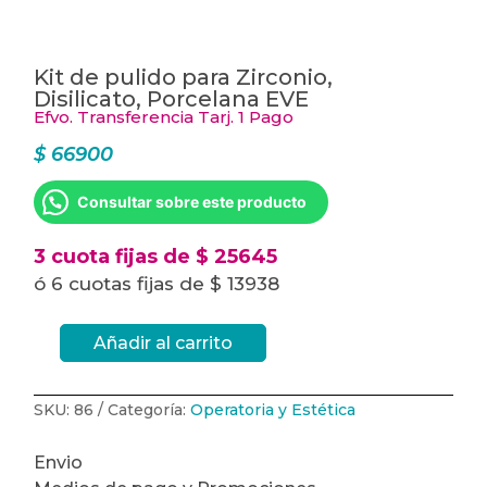
Kit de pulido para Zirconio,
Disilicato, Porcelana EVE
Efvo. Transferencia Tarj. 1 Pago
$
66900
Consultar sobre este producto
3 cuota fijas de $ 25645
ó 6 cuotas fijas de $ 13938
Añadir al carrito
Kit
de
pulido
para
Zirconio,
SKU:
86
Categoría:
Operatoria y Estética
Disilicato,
Porcelana
EVE
Envio
cantidad