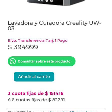
Lavadora y Curadora Creality UW-
03
Efvo. Transferencia Tarj. 1 Pago
$
394999
Consultar sobre este producto
Añadir al carrito
Lavadora
y
Curadora
Creality
UW-
3 cuota fijas de $ 151416
03
cantidad
ó 6 cuotas fijas de $ 82291