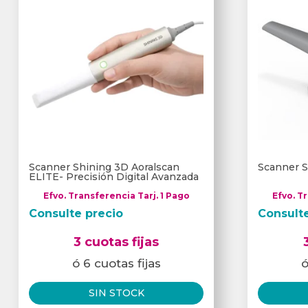
Scanner Shining 3D Aoralscan
Scanner S
ELITE- Precisión Digital Avanzada
Efvo. Transferencia Tarj. 1 Pago
Efvo. T
Consulte precio
Consult
3 cuotas fijas
ó 6 cuotas fijas
ó
SIN STOCK