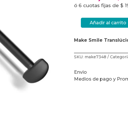
ó 6 cuotas fijas de $ 
Añadir al carrito
Make
Smile
Translúcida
jer.
Make Smile Translúci
x
2,5
grs
-
ORALTECH
SKU:
make7348
Categorí
cantidad
Envio
Medios de pago y Pro