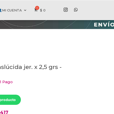
MI CUENTA
$
0
úcida jer. x 2,5 grs -
 1 Pago
 producto
6417