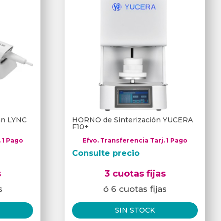
can LYNC
HORNO de Sinterización YUCERA
F10+
. 1 Pago
Efvo. Transferencia Tarj. 1 Pago
Consulte precio
s
3 cuotas fijas
s
ó 6 cuotas fijas
SIN STOCK