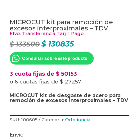
MICROCUT kit para remoción de
excesos interproximales – TDV
Efvo. Transferencia Tarj. 1 Pago
$
130835
$
133500
El
El
precio
precio
original
actual
era:
es:
Consultar sobre este producto
$ 133500.
$ 130835.
3 cuota fijas de $ 50153
ó 6 cuotas fijas de $ 27257
MICROCUT kit de desgaste de acero para
remoción de excesos interproximales – TDV
SKU:
100605
Categoría:
Ortodoncia
Envio