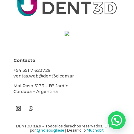
Contacto
+54 351 7 623729
ventas.web@dent3d.com.ar
Mal Paso 3133 – B° Jardín
Córdoba – Argentina
DENT3D s.a.s. – Todos los derechos reservados. Diseño
por
@nolepugliese
| Desarrollo
Muchobit