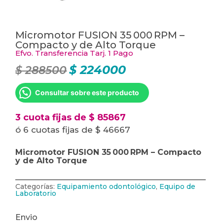
Micromotor FUSION 35 000 RPM –
Compacto y de Alto Torque
Efvo. Transferencia Tarj. 1 Pago
$
224000
$
288500
El
El
precio
precio
original
actual
era:
es:
Consultar sobre este producto
$ 288500.
$ 224000.
3 cuota fijas de $ 85867
ó 6 cuotas fijas de $ 46667
Micromotor FUSION 35 000 RPM – Compacto
y de Alto Torque
Categorías:
Equipamiento odontológico
,
Equipo de
Laboratorio
Envio