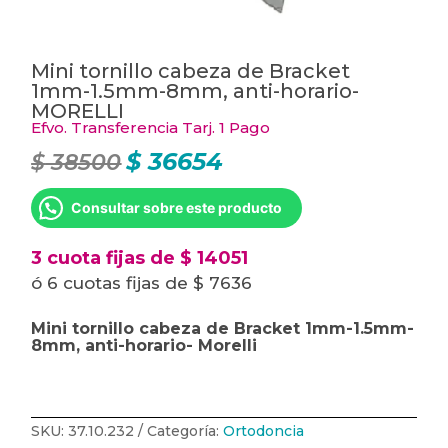
Mini tornillo cabeza de Bracket
1mm-1.5mm-8mm, anti-horario-
MORELLI
Efvo. Transferencia Tarj. 1 Pago
$
36654
$
38500
El
El
precio
precio
original
actual
era:
es:
Consultar sobre este producto
$ 38500.
$ 36654.
3 cuota fijas de $ 14051
ó 6 cuotas fijas de $ 7636
Mini tornillo cabeza de Bracket 1mm-1.5mm-
8mm, anti-horario- Morelli
SKU:
37.10.232
Categoría:
Ortodoncia