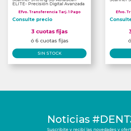
ELITE- Precisión Digital Avanzada
Efvo. Transferencia Tarj. 1 Pago
Efvo. T
Consulte precio
Consult
3 cuotas fijas
ó 6 cuotas fijas
ó
SIN STOCK
Noticias
#DENT
Suscribite y recibí las novedades y of