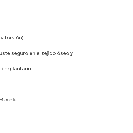
y torsión)
uste seguro en el tejido óseo y
riimplantario
orelli.