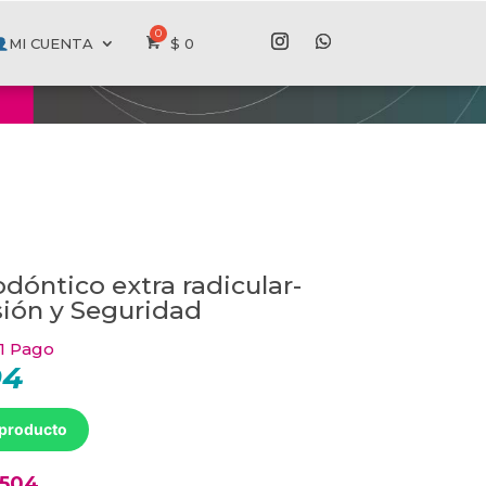
MI CUENTA
$
0
todóntico extra radicular-
ión y Seguridad
 1 Pago
94
El
precio
actual
es:
 producto
$ 24794.
9504