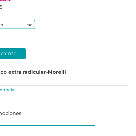
65
 carrito
ico extra radicular-Morelli
doncia
mociones