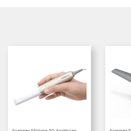
Scanner Shining 3D Aoralscan
Scanner S