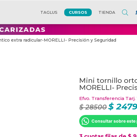
CURSOS
TAGLUS
TIENDA
óntico extra radicular-MORELLI- Precisión y Seguridad
Mini tornillo or
MORELLI- Precis
Efvo. Transferencia Tarj.
$
247
El
$
28500
precio
original
era:
Consultar sobre este
$ 28500.
3 cuotas fijas de $ 