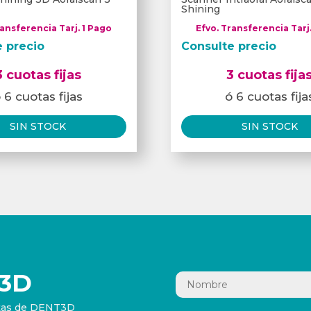
Shining
ransferencia Tarj. 1 Pago
Efvo. Transferencia Tarj
e precio
Consulte precio
3 cuotas fijas
3 cuotas fija
 6 cuotas fijas
ó 6 cuotas fija
SIN STOCK
SIN STOCK
3D
ertas de DENT3D