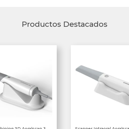
Productos Destacados
hining 3D Aoralscan 3
Scanner Intraoral Aorals