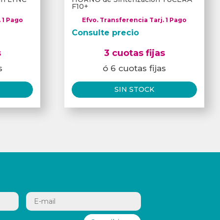
F10+
. 1 Pago
Efvo. Transferencia Tarj. 1 Pago
Consulte precio
s
3 cuotas fijas
s
ó 6 cuotas fijas
SIN STOCK