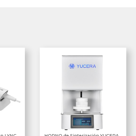
can LYNC
HORNO de Sinterización YUCERA