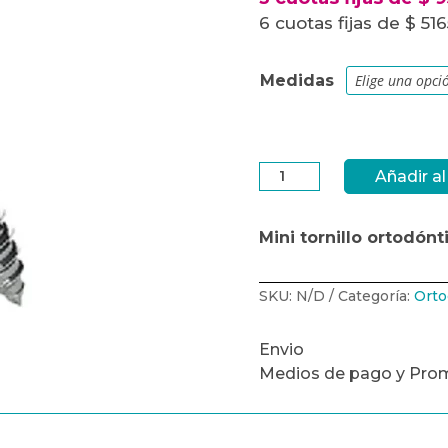
6 cuotas fijas de $ 51
Medidas
Mini
Añadir al
tornillo
ortodóntico
extra
radicular-
MORELLI-
Mini tornillo ortodónt
Precisión
y
Seguridad
cantidad
SKU:
N/D
Categoría:
Orto
Envio
Medios de pago y Pro