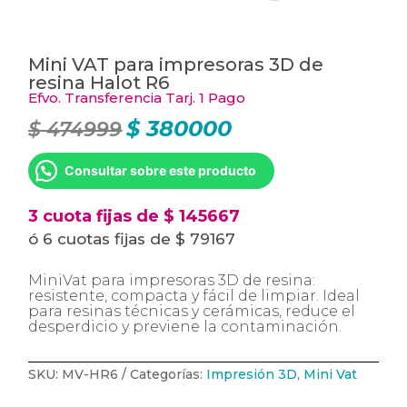
Mini VAT para impresoras 3D de
resina Halot R6
Efvo. Transferencia Tarj. 1 Pago
$
380000
$
474999
El
El
precio
precio
original
actual
era:
es:
Consultar sobre este producto
$ 474999.
$ 380000.
3 cuota fijas de $ 145667
ó 6 cuotas fijas de $ 79167
MiniVat para impresoras 3D de resina:
resistente, compacta y fácil de limpiar. Ideal
para resinas técnicas y cerámicas, reduce el
desperdicio y previene la contaminación.
SKU:
MV-HR6
Categorías:
Impresión 3D
,
Mini Vat