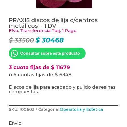
PRAXIS discos de lija c/centros
metálicos – TDV
Efvo. Transferencia Tarj. 1 Pago
$
30468
$
33500
El
El
precio
precio
original
actual
era:
es:
Consultar sobre este producto
$ 33500.
$ 30468.
3 cuota fijas de $ 11679
ó 6 cuotas fijas de $ 6348
Discos de lija para acabado y pulido de resinas
compuestas.
SKU:
100603
Categoría:
Operatoria y Estética
Envio