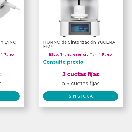
can LYNC
HORNO de Sinterización YUCERA
F10+
. 1 Pago
Efvo. Transferencia Tarj. 1 Pago
Consulte precio
s
3 cuotas fijas
s
ó 6 cuotas fijas
SIN STOCK