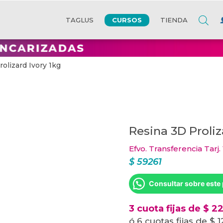
CURSOS
TAGLUS
TIENDA
olizard Ivory 1kg
Resina 3D Proliz
Efvo. Transferencia Tarj.
$
59261
Consultar sobre este
3 cuota fijas de $ 2
ó 6 cuotas fijas de $ 