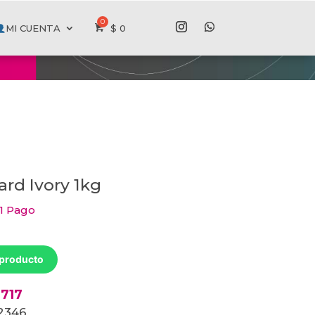
MI CUENTA
$
0
ard Ivory 1kg
 1 Pago
 producto
2717
12346