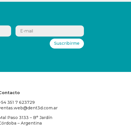
Suscribirme
Contacto
+54 351 7 623729
ventas.web@dent3d.com.ar
Mal Paso 3133 – B° Jardín
Córdoba – Argentina