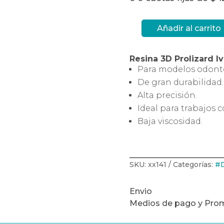
Añadir al carrito
Resina
3D
Prolizard
Ivory
Resina 3D Prolizard I
1kg
cantidad
Para modelos odonto
De gran durabilidad.
Alta precisión.
Ideal para trabajos 
Baja viscosidad.
SKU:
xx141
Categorías:
#D
Envio
Medios de pago y Pro