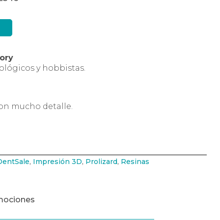
vory
lógicos y hobbistas.
con mucho detalle.
entSale
,
Impresión 3D
,
Prolizard
,
Resinas
mociones