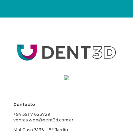
Contacto
+54 351 7 623729
ventas.web@dent3d.com.ar
Mal Paso 3133 – B° Jardín