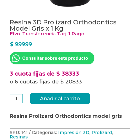
Resina 3D Prolizard Orthodontics
Model Gris x 1 Kg
Efvo. Transferencia Tarj. 1 Pago
$
99999
Consultar sobre este producto
3 cuota fijas de $ 38333
ó 6 cuotas fijas de $ 20833
Resina
Añadir al carrito
3D
Prolizard
Orthodontics
Model
Resina Prolizard Orthodontics model gris
Gris
x
1
Kg
SKU:
141
Categorías:
Impresión 3D
,
Prolizard
,
cantidad
Resinas