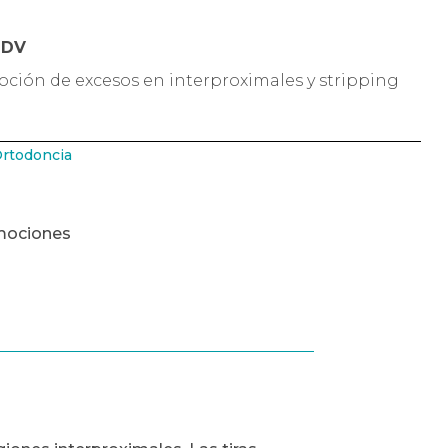
TDV
oción de excesos en interproximales y stripping
rtodoncia
mociones