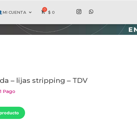
MI CUENTA
$
0
a – lijas stripping – TDV
 1 Pago
 producto