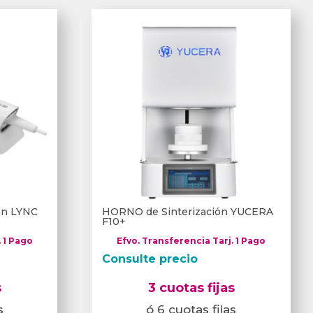
can LYNC
HORNO de Sinterización YUCERA
F10+
. 1 Pago
Efvo. Transferencia Tarj. 1 Pago
Consulte precio
s
3 cuotas fijas
s
ó 6 cuotas fijas