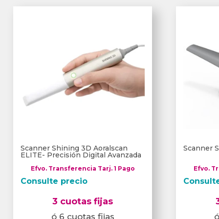
Scanner Shining 3D Aoralscan
Scanner S
ELITE- Precisión Digital Avanzada
Efvo. Transferencia Tarj. 1 Pago
Efvo. T
Consulte precio
Consult
3 cuotas fijas
ó 6 cuotas fijas
ó