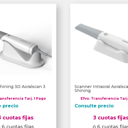
hining 3D Aoralscan 3
Scanner Intraoral Aorals
Shining
ransferencia Tarj. 1 Pago
Efvo. Transferencia Tarj
e precio
Consulte precio
3 cuotas fijas
3 cuotas fija
 6 cuotas fijas
ó 6 cuotas fija