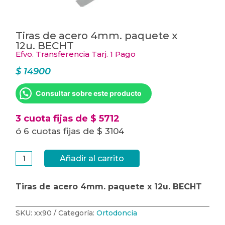
Tiras de acero 4mm. paquete x
12u. BECHT
Efvo. Transferencia Tarj. 1 Pago
$
14900
Consultar sobre este producto
3 cuota fijas de $ 5712
ó 6 cuotas fijas de $ 3104
Tiras
Añadir al carrito
de
acero
4mm.
paquete
Tiras de acero 4mm. paquete x 12u. BECHT
x
12u.
BECHT
cantidad
SKU:
xx90
Categoría:
Ortodoncia