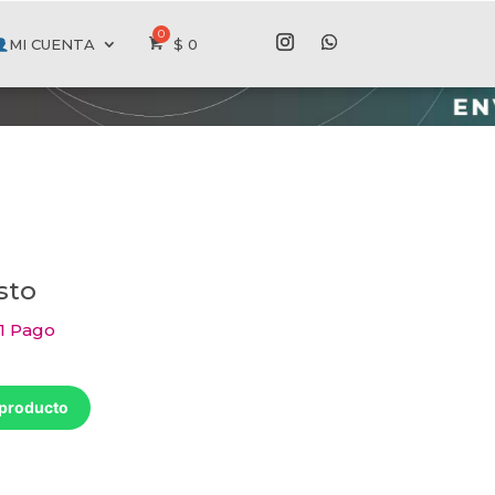
MI CUENTA
$
0
sto
 1 Pago
 producto