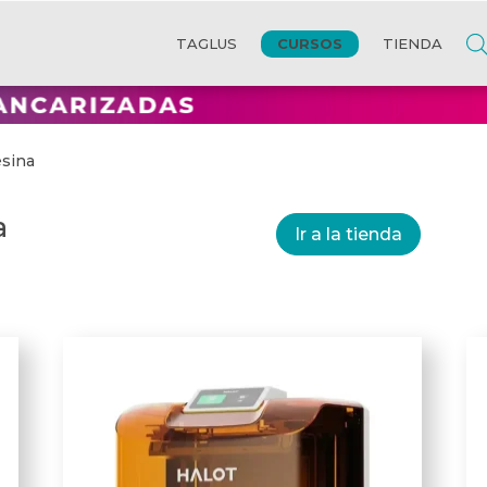
CURSOS
TAGLUS
TIENDA
esina
a
Ir a la tienda