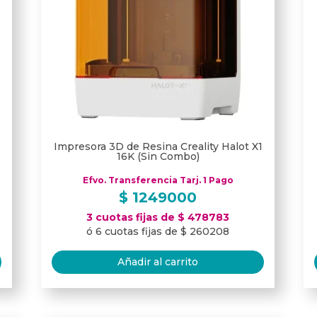
Impresora 3D de Resina Creality Halot X1
16K (Sin Combo)
Efvo. Transferencia Tarj. 1 Pago
$
1249000
3 cuotas fijas de $ 478783
ó 6 cuotas fijas de $ 260208
Añadir al carrito