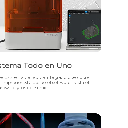
stema Todo en Uno
cosistema cerrado e integrado que cubre
 impresión 3D: desde el software, hasta el
ardware y los consumibles.