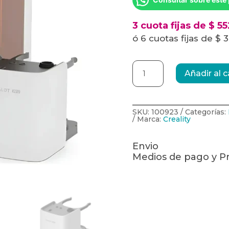
3 cuota fijas de $ 5
ó 6 cuotas fijas de $ 
Impresora
3D
Añadir al c
de
Resina
Creality
Halot
X1
SKU:
100923
Categorías:
16K-
Marca:
Creality
Combo
cantidad
Envio
Medios de pago y 