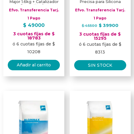
Major 1.6kg + Catalizador
Precisa para Silicona
Ormactivador
Efvo. Transferencia Tarj.
Efvo. Transferencia Tarj.
1 Pago
1 Pago
El
El
$
49000
$
39900
$
45500
precio
preci
3 cuotas fijas de $
3 cuotas fijas de $
18783
original
actua
15295
ó 6 cuotas fijas de $
ó 6 cuotas fijas de $
era:
es:
$ 45500.
$ 399
10208
8313
Añadir al carrito
SIN STOCK