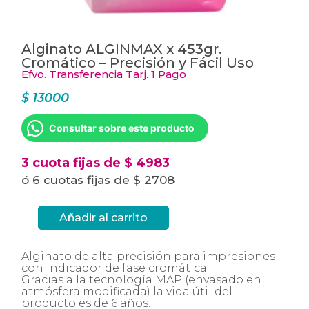
Alginato ALGINMAX x 453gr.
Cromático – Precisión y Fácil Uso
Efvo. Transferencia Tarj. 1 Pago
$
13000
Consultar sobre este producto
3 cuota fijas de $ 4983
ó 6 cuotas fijas de $ 2708
Añadir al carrito
Alginato
ALGINMAX
x
453gr.
Alginato de alta precisión para impresiones
Cromático
con indicador de fase cromática.
-
Precisión
Gracias a la tecnología MAP (envasado en
y
atmósfera modificada) la vida útil del
Fácil
producto es de 6 años.
Uso