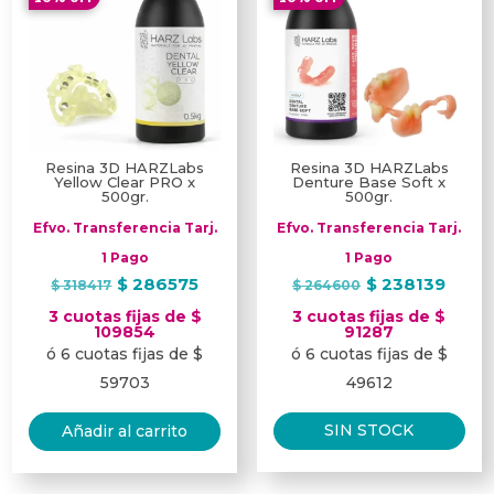
pueden
elegir
en
la
página
Resina 3D HARZLabs
Resina 3D HARZLabs
de
Yellow Clear PRO x
Denture Base Soft x
500gr.
500gr.
producto
Efvo. Transferencia Tarj.
Efvo. Transferencia Tarj.
1 Pago
1 Pago
El
El
El
El
$
286575
$
238139
$
318417
$
264600
precio
precio
precio
prec
3 cuotas fijas de $
3 cuotas fijas de $
original
actual
original
actua
109854
91287
ó 6 cuotas fijas de $
ó 6 cuotas fijas de $
era:
es:
era:
es:
$ 318417.
$ 286575.
$ 264600.
$ 238
59703
49612
SIN STOCK
Añadir al carrito