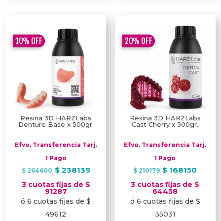
10%
OFF
20%
OFF
Resina 3D HARZLabs
Resina 3D HARZLabs
Denture Base x 500gr.
Cast Cherry x 500gr.
Efvo. Transferencia Tarj.
Efvo. Transferencia Tarj.
1 Pago
1 Pago
El
El
El
El
$
238139
$
168150
$
264600
$
210179
precio
precio
precio
preci
3 cuotas fijas de $
3 cuotas fijas de $
original
actual
original
actua
91287
64458
ó 6 cuotas fijas de $
ó 6 cuotas fijas de $
era:
es:
era:
es:
$ 264600.
$ 238139.
$ 210179.
$ 168
49612
35031