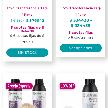
Efvo. Transferencia Tarj.
Efvo. Transferencia Tarj.
1 Pago
1 Pago
El
El
$
376942
$
334438
-
$
418824
precio
precio
Rango
$
334439
3 cuotas fijas de $
original
actual
de
144495
3 cuotas fijas
ó 6 cuotas fijas de $
era:
es:
precios:
ó 6 cuotas fijas
$ 418824.
$ 376942.
desde
78530
Est
$ 33443
Ver opciones
pro
hasta
SIN STOCK
tie
$ 33443
múl
var
Las
opc
Precio Especial
10%
OFF
se
pu
ele
en