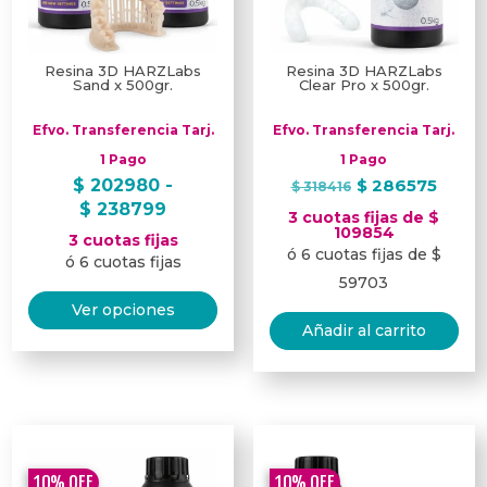
la
pág
Resina 3D HARZLabs
Resina 3D HARZLabs
de
Sand x 500gr.
Clear Pro x 500gr.
pro
Efvo. Transferencia Tarj.
Efvo. Transferencia Tarj.
1 Pago
1 Pago
El
El
$
202980
-
$
286575
$
318416
Rango
precio
preci
$
238799
3 cuotas fijas de $
de
original
actua
109854
3 cuotas fijas
ó 6 cuotas fijas de $
precios:
era:
es:
ó 6 cuotas fijas
desde
$ 318416.
$ 286
59703
Este
$ 202980
Ver opciones
producto
hasta
Añadir al carrito
tiene
$ 238799
múltiples
variantes.
Las
opciones
10%
OFF
10%
OFF
se