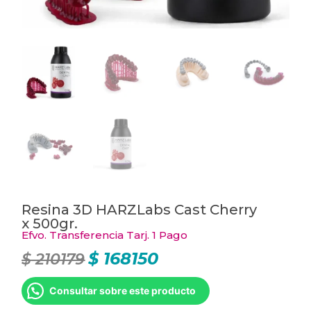
Resina 3D HARZLabs Cast Cherry
x 500gr.
Efvo. Transferencia Tarj. 1 Pago
$
168150
$
210179
El
El
precio
precio
original
actual
era:
es:
Consultar sobre este producto
$ 210179.
$ 168150.