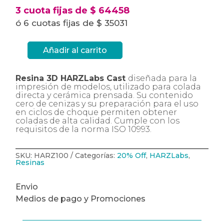
3 cuota fijas de $ 64458
ó 6 cuotas fijas de $ 35031
Añadir al carrito
Resina
3D
HARZLabs
Cast
Resina 3D HARZLabs Cast
diseñada para la
Cherry
impresión de modelos, utilizado para colada
x
500gr.
directa y cerámica prensada. Su contenido
cantidad
cero de cenizas y su preparación para el uso
en ciclos de choque permiten obtener
coladas de alta calidad. Cumple con los
requisitos de la norma ISO 10993.
SKU:
HARZ100
Categorías:
20% Off
,
HARZLabs
,
Resinas
Envio
Medios de pago y Promociones