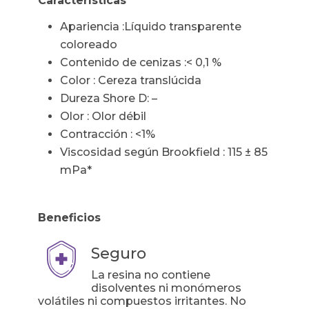
Características
Apariencia :
Líquido transparente
coloreado
Contenido de cenizas :
< 0,1 %
Color :
Cereza translúcida
Dureza Shore D: –
Olor :
Olor débil
Contracción :
<1%
Viscosidad según Brookfield :
115 ± 85
mPa*
Beneficios
Seguro
La resina no contiene
disolventes ni monómeros
volátiles ni compuestos irritantes. No