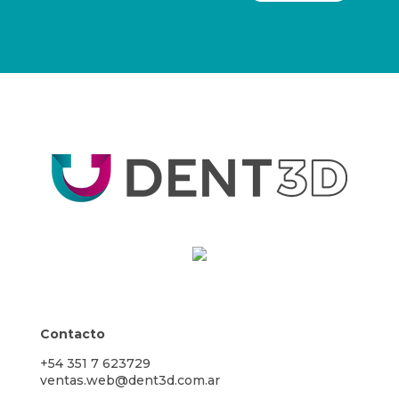
Contacto
+54 351 7 623729
ventas.web@dent3d.com.ar