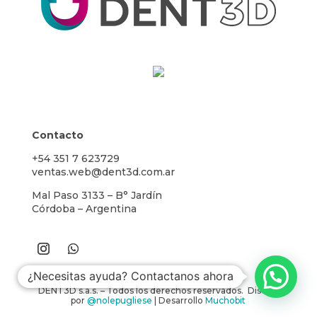
Contacto
+54 351 7 623729
ventas.web@dent3d.com.ar
Mal Paso 3133 – B° Jardín
Córdoba – Argentina
¿Necesitas ayuda? Contactanos ahora
DENT3D s.a.s. – Todos los derechos reservados. Diseño
por
@nolepugliese
| Desarrollo
Muchobit