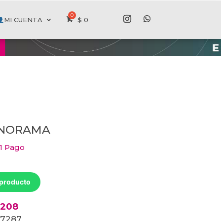
MI CUENTA
$
0
PANORAMA
 1 Pago
 producto
0208
 27287