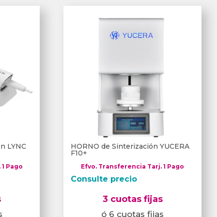
can LYNC
HORNO de Sinterización YUCERA
F10+
. 1 Pago
Efvo. Transferencia Tarj. 1 Pago
Consulte precio
s
3 cuotas fijas
s
ó 6 cuotas fijas