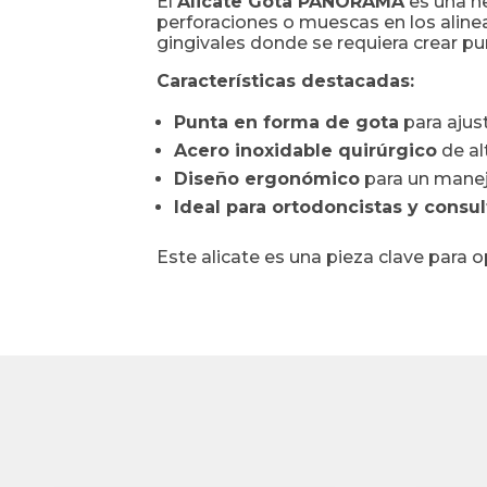
El
Alicate Gota PANORAMA
es una he
perforaciones o muescas en los aline
gingivales donde se requiera crear pun
Características destacadas:
Punta en forma de gota
para ajus
Acero inoxidable quirúrgico
de al
Diseño ergonómico
para un manej
Ideal para ortodoncistas y consu
Este alicate es una pieza clave para o