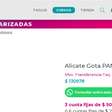
CURSOS
TAGLUS
TIENDA
NORAMA
Alicate Gota 
Efvo. Transferencia Tarj.
$
130978
Consultar sobre este
3 cuota fijas de $ 5
ó 6 cuotas fijas de $