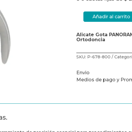
Añadir al carrito
Alicate
Gota
PANORAMA
cantidad
Alicate Gota PANORAM
Ortodoncia
SKU:
P-678-800
Categor
Envio
Medios de pago y Pro
as.