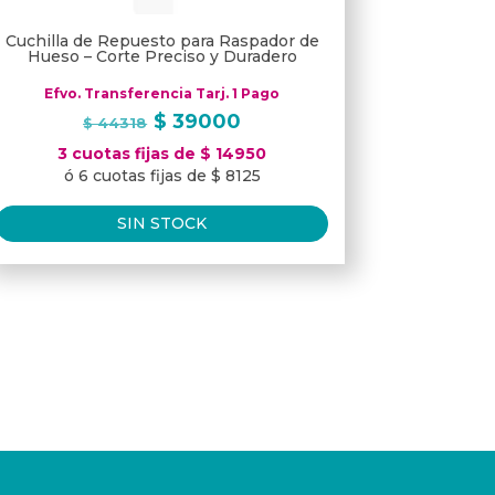
Cuchilla de Repuesto para Raspador de
Hueso – Corte Preciso y Duradero
Efvo. Transferencia Tarj. 1 Pago
El
El
$
39000
$
44318
precio
precio
3 cuotas fijas de $ 14950
original
actual
ó 6 cuotas fijas de $ 8125
era:
es:
$ 44318.
$ 39000.
SIN STOCK