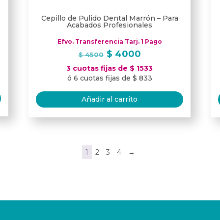
Cepillo de Pulido Dental Marrón – Para
Acabados Profesionales
Efvo. Transferencia Tarj. 1 Pago
El
El
$
4000
$
4500
precio
precio
3 cuotas fijas de $ 1533
original
actual
ó 6 cuotas fijas de $ 833
era:
es:
$ 4500.
$ 4000.
Añadir al carrito
1
2
3
4
→