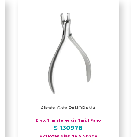
Alicate Gota PANORAMA
Efvo. Transferencia Tarj. 1 Pago
$
130978
3 cuotas fijas de $ 50208