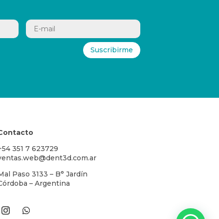
Suscribirme
Contacto
+54 351 7 623729
ventas.web@dent3d.com.ar
Mal Paso 3133 – B° Jardín
Córdoba – Argentina