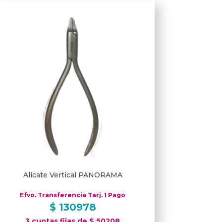
Alicate Vertical PANORAMA
Efvo. Transferencia Tarj. 1 Pago
$
130978
3 cuotas fijas de $ 50208