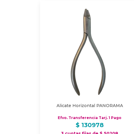
Alicate Horizontal PANORAMA
Efvo. Transferencia Tarj. 1 Pago
$
130978
3 cuotas fijas de $ 50208