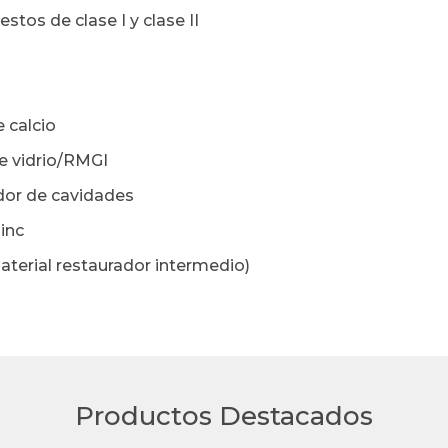
tos de clase I y clase II
e calcio
e vidrio/RMGI
ador de cavidades
zinc
terial restaurador intermedio)
Productos Destacados