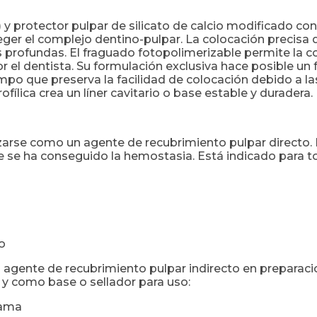
er) y protector pulpar de silicato de calcio modificado co
ger el complejo dentino-pulpar. La colocación precisa d
 profundas. El fraguado fotopolimerizable permite la c
or el dentista. Su formulación exclusiva hace posible u
iempo que preserva la facilidad de colocación debido a l
ofílica crea un líner cavitario o base estable y duradera.
ilizarse como un agente de recubrimiento pulpar direct
e se ha conseguido la hemostasia. Está indicado para to
o
 agente de recubrimiento pulpar indirecto en preparac
 y como base o sellador para uso:
gama