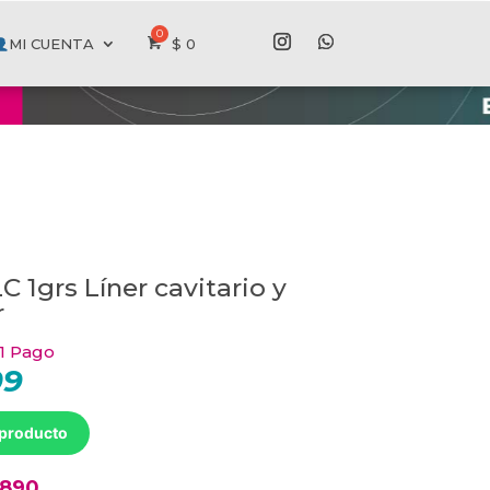
MI CUENTA
$
0
C 1grs Líner cavitario y
r
 1 Pago
09
El
precio
actual
es:
 producto
$ 88409.
3890