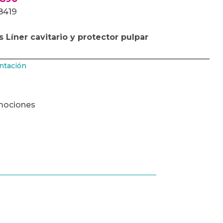
18419
 Líner cavitario y protector pulpar
ntación
mociones