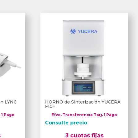
can LYNC
HORNO de Sinterización YUCERA
F10+
. 1 Pago
Efvo. Transferencia Tarj. 1 Pago
Consulte precio
s
3 cuotas fijas