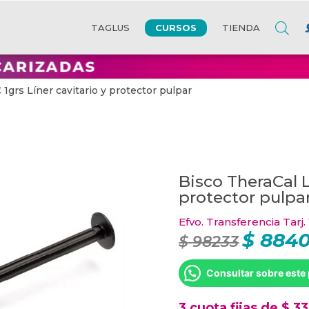
CURSOS
TAGLUS
TIENDA
 1grs Líner cavitario y protector pulpar
Bisco TheraCal L
protector pulpa
Efvo. Transferencia Tarj.
$
884
El
$
98233
precio
original
era:
Consultar sobre este
$ 98233.
3 cuota fijas de $ 3