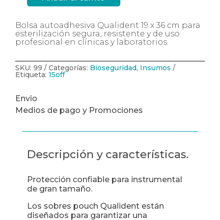
Bolsa
Pouch
p/esterilización
19
Bolsa autoadhesiva Qualident 19 x 36 cm para
x
esterilización segura, resistente y de uso
36
x
profesional en clínicas y laboratorios.
200
Qualident
cantidad
SKU:
99
Categorías:
Bioseguridad
,
Insumos
Etiqueta:
15off
Envio
Medios de pago y Promociones
Descripción y características.
Protección confiable para instrumental
de gran tamaño.
Los sobres pouch Qualident están
diseñados para garantizar una