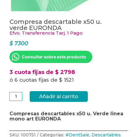
Compresa descartable x50 u.
verde EURONDA
Efvo. Transferencia Tarj. 1 Pago
$
7300
Consultar sobre este producto
3 cuota fijas de $ 2798
ó 6 cuotas fijas de $ 1521
Compresa
Añadir al carrito
descartable
x50
u.
verde
Compresas descartables x50 u. Verde linea
EURONDA
mono art EURONDA
cantidad
SKU:
100751
Categorías:
#DentSale
,
Descartables