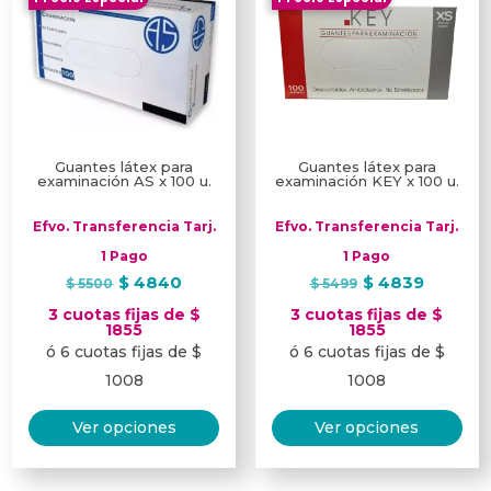
se
pu
ele
en
la
pág
Guantes látex para
Guantes látex para
examinación AS x 100 u.
examinación KEY x 100 u.
de
pro
Efvo. Transferencia Tarj.
Efvo. Transferencia Tarj.
1 Pago
1 Pago
El
El
El
El
$
4840
$
4839
$
5500
$
5499
precio
precio
precio
precio
3 cuotas fijas de $
3 cuotas fijas de $
original
actual
original
actual
1855
1855
ó 6 cuotas fijas de $
ó 6 cuotas fijas de $
era:
es:
era:
es:
$ 5500.
$ 4840.
$ 5499.
$ 4839
1008
1008
Este
Est
Ver opciones
Ver opciones
producto
pro
tiene
tie