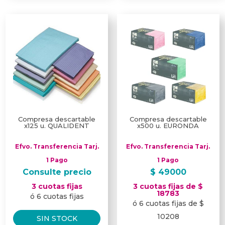
múltiples
múl
variantes.
var
Las
Las
opciones
opc
se
se
pueden
pu
elegir
ele
en
en
la
la
página
pág
Compresa descartable
Compresa descartable
x125 u. QUALIDENT
x500 u. EURONDA
de
de
producto
pro
Efvo. Transferencia Tarj.
Efvo. Transferencia Tarj.
1 Pago
1 Pago
Consulte precio
$
49000
3 cuotas fijas
3 cuotas fijas de $
18783
ó 6 cuotas fijas
ó 6 cuotas fijas de $
10208
SIN STOCK