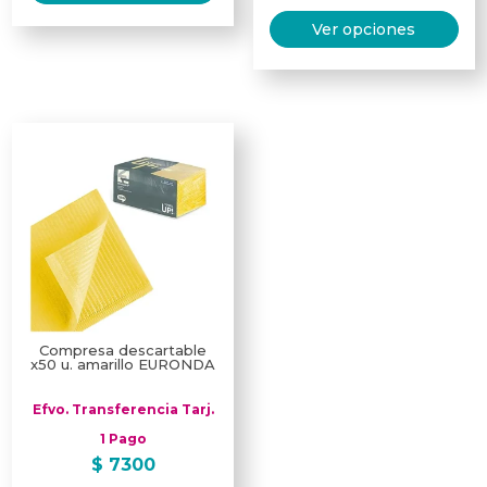
Est
Ver opciones
pro
tie
múl
var
Las
opc
se
pu
ele
en
la
pág
Compresa descartable
x50 u. amarillo EURONDA
de
pro
Efvo. Transferencia Tarj.
1 Pago
$
7300