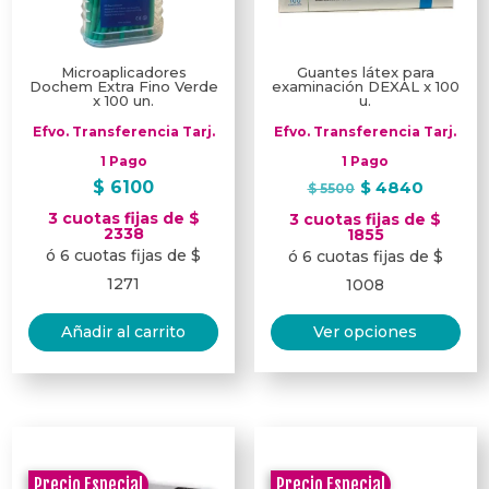
Microaplicadores
Guantes látex para
Dochem Extra Fino Verde
examinación DEXAL x 100
x 100 un.
u.
Efvo. Transferencia Tarj.
Efvo. Transferencia Tarj.
1 Pago
1 Pago
El
El
$
6100
$
4840
$
5500
precio
precio
3 cuotas fijas de $
3 cuotas fijas de $
2338
original
actual
1855
ó 6 cuotas fijas de $
ó 6 cuotas fijas de $
era:
es:
$ 5500.
$ 4840
1271
1008
Est
Añadir al carrito
Ver opciones
pro
tie
múl
var
Las
opc
Precio Especial
Precio Especial