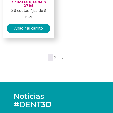
3 cuotas fijas de $
2798
ó 6 cuotas fijas de $
1521
Añadir al carrito
1
2
→
Noticias
#DENT
3D