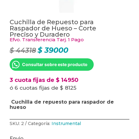
Cuchilla de Repuesto para
Raspador de Hueso – Corte
Preciso y Duradero
Efvo. Transferencia Tarj. 1 Pago
$
39000
$
44318
El
El
precio
precio
original
actual
era:
es:
Consultar sobre este producto
$ 44318.
$ 39000.
3 cuota fijas de $ 14950
ó 6 cuotas fijas de $ 8125
Cuchilla de repuesto para raspador de
hueso
SKU:
2
Categoría:
Instrumental
Envio