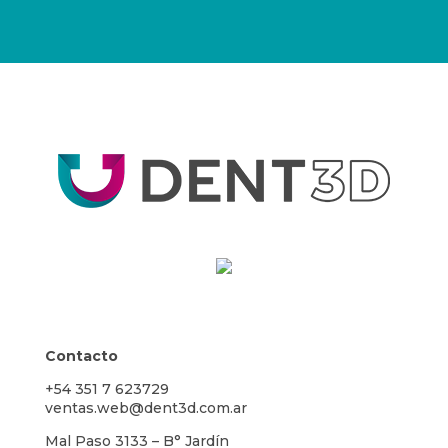
Contacto
+54 351 7 623729
ventas.web@dent3d.com.ar
Mal Paso 3133 – B° Jardín