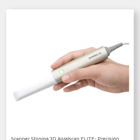
Scanner Shining 3D Aoralscan ELITE- Precisión