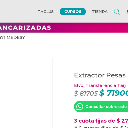
CURSOS
TAGLUS
TIENDA
4571 MEDESY
Extractor Pesa
Efvo. Transferencia Tarj.
$
7190
El
$
81705
precio
original
era:
Consultar sobre este
$ 81705.
3 cuota fijas de $ 2