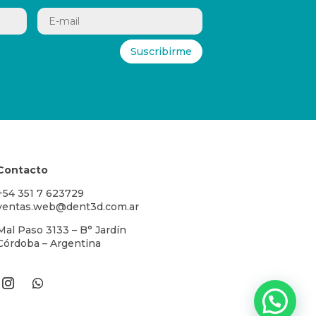
Suscribirme
Contacto
+54 351 7 623729
ventas.web@dent3d.com.ar
Mal Paso 3133 – B° Jardín
Córdoba – Argentina