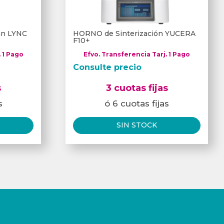
can LYNC
HORNO de Sinterización YUCERA
F10+
. 1 Pago
Efvo. Transferencia Tarj. 1 Pago
Consulte precio
s
3 cuotas fijas
s
ó 6 cuotas fijas
SIN STOCK