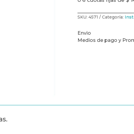
ó 6 cuotas fijas de $ 
SKU:
4571
Categoría:
Ins
Envio
Medios de pago y Pro
as.