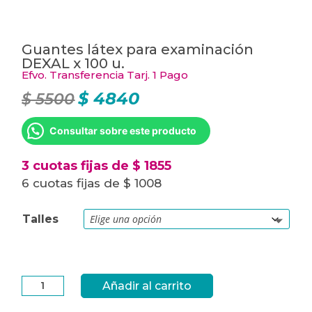
Guantes látex para examinación
DEXAL x 100 u.
Efvo. Transferencia Tarj. 1 Pago
$
4840
$
5500
El
El
precio
precio
original
actual
era:
es:
Consultar sobre este producto
$ 5500.
$ 4840.
3 cuotas fijas de $ 1855
6 cuotas fijas de $ 1008
Talles
Guantes
Añadir al carrito
látex
para
examinación