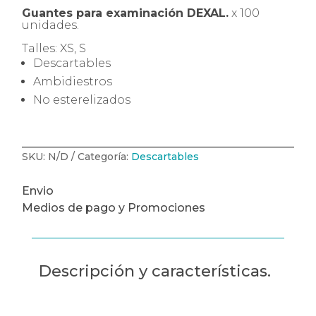
DEXAL
Guantes para examinación DEXAL.
x 100
x
unidades.
100
u.
cantidad
Talles: XS, S
Descartables
Ambidiestros
No esterelizados
SKU:
N/D
Categoría:
Descartables
Envio
Medios de pago y Promociones
Descripción y características.