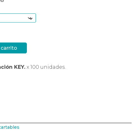
08
 carrito
ción KEY.
x 100 unidades.
artables