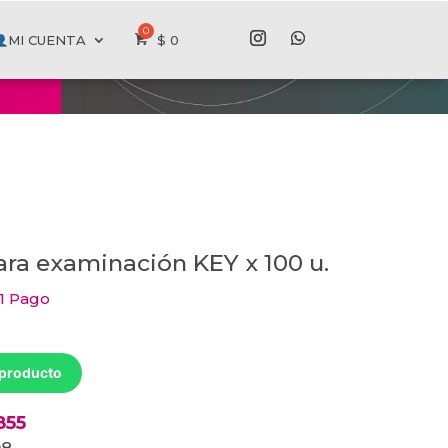
MI CUENTA
$
0
ara examinación KEY x 100 u.
 1 Pago
l
recio
ctual
s:
 producto
 4839.
855