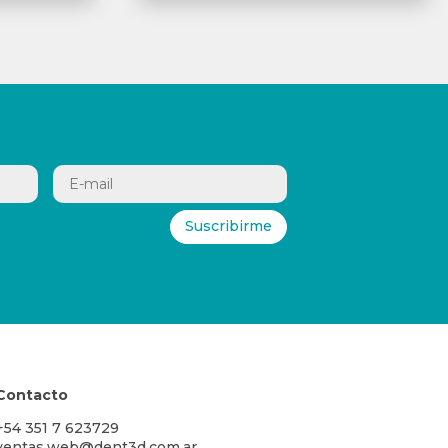
Suscribirme
Contacto
+54 351 7 623729
ventas.web@dent3d.com.ar