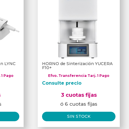
can LYNC
HORNO de Sinterización YUCERA
F10+
. 1 Pago
Efvo. Transferencia Tarj. 1 Pago
Consulte precio
s
3 cuotas fijas
s
ó 6 cuotas fijas
SIN STOCK