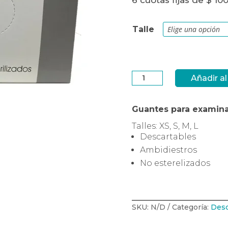
6 cuotas fijas de $ 10
Talle
Guantes
Añadir al
látex
para
examinación
KEY
x
Guantes para examina
100
u.
Talles: XS, S, M, L
cantidad
Descartables
Ambidiestros
No esterelizados
SKU:
N/D
Categoría:
Desc