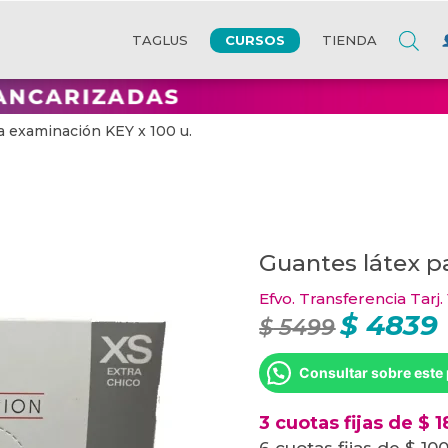
CURSOS
TAGLUS
TIENDA
a examinación KEY x 100 u.
Guantes látex p
Efvo. Transferencia Tarj.
$
4839
El
E
$
5499
precio
p
original
a
era:
e
Consultar sobre este
$ 5499.
$
3 cuotas fijas de $ 1