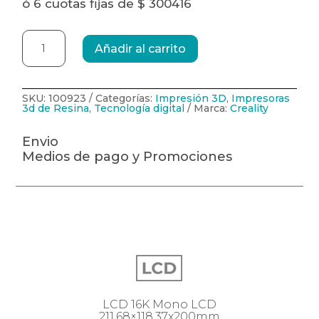
ó 6 cuotas fijas de $ 300416
Impresora
3D
Añadir al carrito
de
Resina
Creality
Halot
X1
SKU:
100923
Categorías:
Impresión 3D
,
Impresoras
16K-
3d de Resina
,
Tecnología digital
Marca:
Creality
Combo
cantidad
Envio
Medios de pago y Promociones
LCD 16K Mono LCD
211.68×118.37x200mm