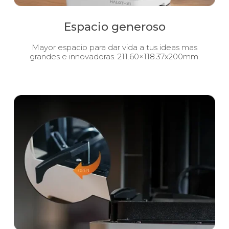
Espacio generoso
Mayor espacio para dar vida a tus ideas mas
grandes e innovadoras. 211.60×118.37x200mm.