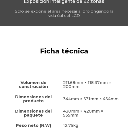
Exposición inteligente de 92 zonas
Solo se expone el área necesaria, prolongando la
vida útil del LCD
Ficha técnica
Volumen de
211.68mm × 118.37mm ×
construcción
200mm
Dimensiones del
344mm × 331mm × 434mm
producto
Dimensiones del
430mm × 420mm ×
paquete
535mm
Peso neto (N.W)
12.75kg