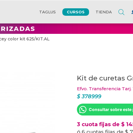
CURSOS
TAGLUS
TIENDA
cey color kit 625/KIT.AL
Kit de curetas G
Efvo. Transferencia Tarj.
$
378999
Consultar sobre este
3 cuota fijas de $ 1
ó 6 cuotas fijas de $ 