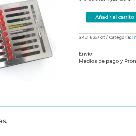
Añadir al carrito
Kit
de
curetas
Gracey
color
SKU:
625/kit
Categoría:
I
kit
625/KIT.AL
cantidad
Envio
Medios de pago y Pro
as.