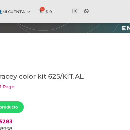
MI CUENTA
$
0
racey color kit 625/KIT.AL
 1 Pago
 producto
45283
78958