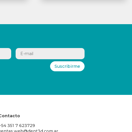
Suscribirme
Contacto
+54 351 7 623729
ventas.web@dent3d.com.ar