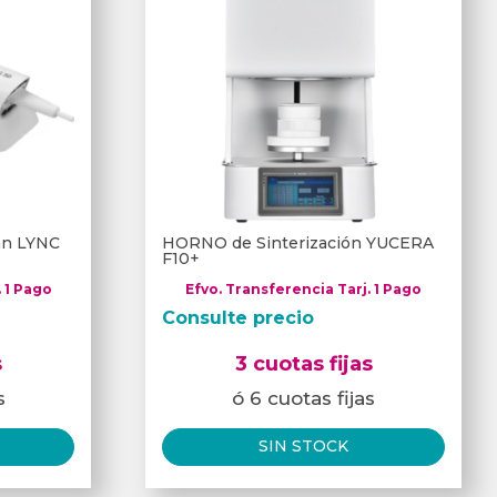
can LYNC
HORNO de Sinterización YUCERA
F10+
. 1 Pago
Efvo. Transferencia Tarj. 1 Pago
Consulte precio
s
3 cuotas fijas
s
ó 6 cuotas fijas
SIN STOCK