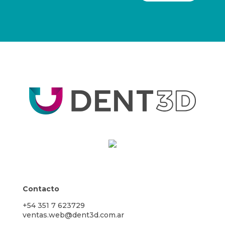
Contacto
+54 351 7 623729
ventas.web@dent3d.com.ar