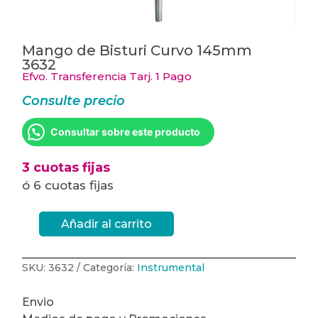
Mango de Bisturi Curvo 145mm
3632
Efvo. Transferencia Tarj. 1 Pago
Consulte precio
Consultar sobre este producto
3 cuotas fijas
ó 6 cuotas fijas
Añadir al carrito
Mango
de
Bisturi
Curvo
145mm
SKU:
3632
Categoría:
Instrumental
3632
cantidad
Envio