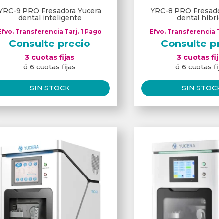
YRC-9 PRO Fresadora Yucera
YRC-8 PRO Fresado
dental inteligente
dental híbr
Efvo. Transferencia Tarj. 1 Pago
Efvo. Transferencia T
Consulte precio
Consulte p
3 cuotas fijas
3 cuotas fi
ó 6 cuotas fijas
ó 6 cuotas fi
SIN STOCK
SIN STOC