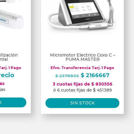
ilización
Micromotor Electrico Coxo C –
tal
PUMA MASTER
arj. 1 Pago
Efvo. Transferencia Tarj. 1 Pago
El
El
recio
$
2166667
$
2378803
precio
precio
jas
3 cuotas fijas de $ 830556
original
actual
jas
ó 6 cuotas fijas de $ 451389
era:
es:
$ 2378803.
$ 21666
K
SIN STOCK