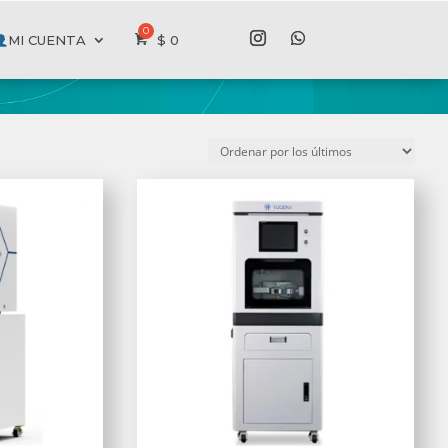
MI CUENTA
$
0