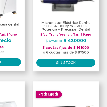
Micromotor Eléctrico Renhe
cera dental
505D 45000rpm – RHJC-
Potencia y Precisión Dental
arj. 1 Pago
Efvo. Transferencia Tarj. 1 Pago
El
El
recio
$
420000
$
475000
precio
precio
jas
3 cuotas fijas de $ 161000
original
actual
jas
ó 6 cuotas fijas de $ 87500
era:
es:
$ 475000.
$ 42000
K
SIN STOCK
Precio Especial