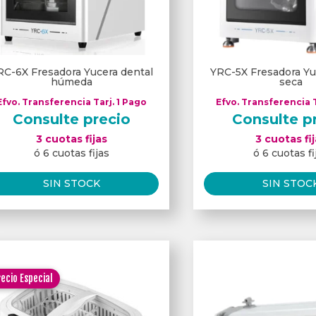
RC-6X Fresadora Yucera dental
YRC-5X Fresadora Yu
húmeda
seca
Efvo. Transferencia Tarj. 1 Pago
Efvo. Transferencia T
Consulte precio
Consulte p
3 cuotas fijas
3 cuotas fi
ó 6 cuotas fijas
ó 6 cuotas fi
SIN STOCK
SIN STOC
ecio Especial