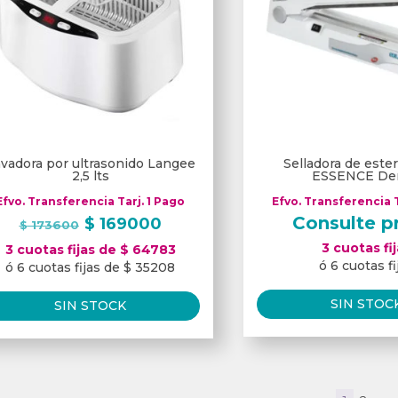
vadora por ultrasonido Langee
Selladora de ester
2,5 lts
ESSENCE Den
Efvo. Transferencia Tarj. 1 Pago
Efvo. Transferencia T
El
El
Consulte p
$
169000
$
173600
precio
precio
3 cuotas fi
3 cuotas fijas de $ 64783
original
actual
ó 6 cuotas fi
ó 6 cuotas fijas de $ 35208
era:
es:
$ 173600.
$ 169000.
SIN STOC
SIN STOCK