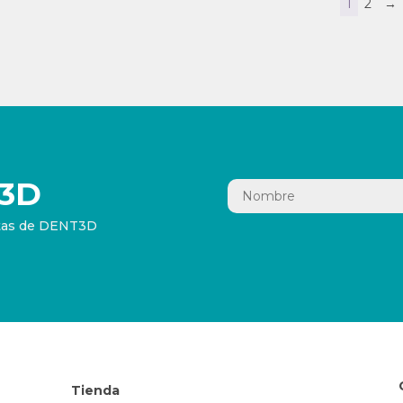
1
2
→
3D
ertas de DENT3D
Tienda