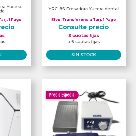
ra Yucera
YRC-8S Fresadora Yucera dental
ida
arj. 1 Pago
Efvo. Transferencia Tarj. 1 Pago
recio
Consulte precio
jas
3 cuotas fijas
jas
ó 6 cuotas fijas
K
SIN STOCK
Precio Especial