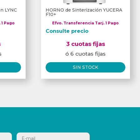
can LYNC
HORNO de Sinterización YUCERA
F10+
. 1 Pago
Efvo. Transferencia Tarj. 1 Pago
Consulte precio
s
3 cuotas fijas
s
ó 6 cuotas fijas
SIN STOCK