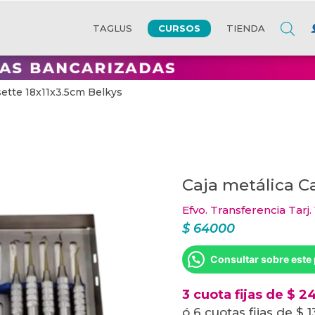
CURSOS
TAGLUS
TIENDA
sette 18x11x3.5cm Belkys
Caja metálica C
Efvo. Transferencia Tarj.
$
64000
Consultar sobre este
3 cuota fijas de $ 2
ó 6 cuotas fijas de $ 