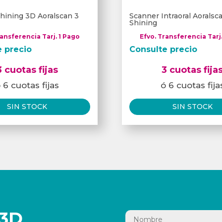
hining 3D Aoralscan 3
Scanner Intraoral Aorals
Shining
ransferencia Tarj. 1 Pago
Efvo. Transferencia Tarj
e precio
Consulte precio
3 cuotas fijas
3 cuotas fija
 6 cuotas fijas
ó 6 cuotas fija
SIN STOCK
SIN STOCK
3D