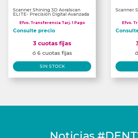
Scanner Shining 3D Aoralscan
Scanner S
ELITE- Precisión Digital Avanzada
Efvo. Transferencia Tarj. 1 Pago
Efvo. T
Consulte precio
Consult
3 cuotas fijas
ó 6 cuotas fijas
ó
SIN STOCK
Noticias
#DENT