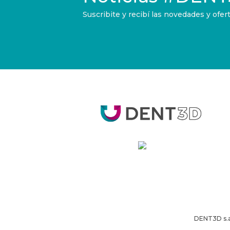
Suscribite y recibí las novedades y of
DENT3D s.a.