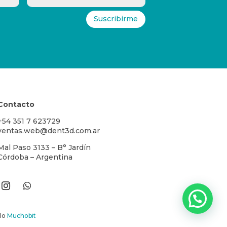
Suscribirme
Contacto
+54 351 7 623729
ventas.web@dent3d.com.ar
Mal Paso 3133 – B° Jardín
Córdoba – Argentina
llo
Muchobit