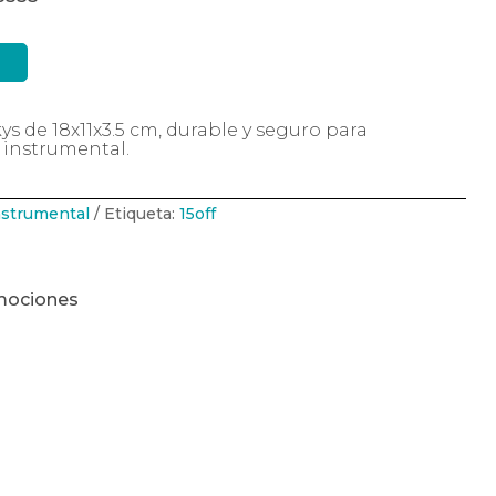
ys de 18x11x3.5 cm, durable y seguro para
r instrumental.
nstrumental
Etiqueta:
15off
mociones