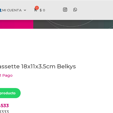
MI CUENTA
$
0
assette 18x11x3.5cm Belkys
 1 Pago
 producto
4533
13333