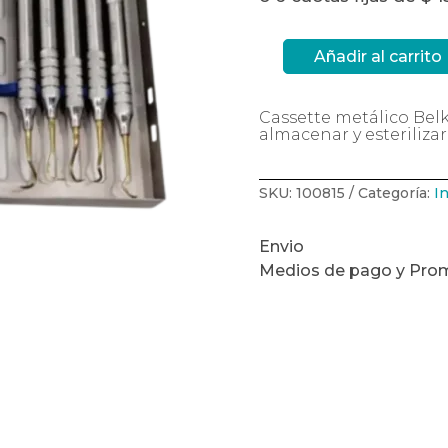
Añadir al carrito
Caja
metálica
Cassette
18x11x3.5cm
Cassette metálico Belk
Belkys
cantidad
almacenar y esteriliza
SKU:
100815
Categoría:
I
Envio
Medios de pago y Pro